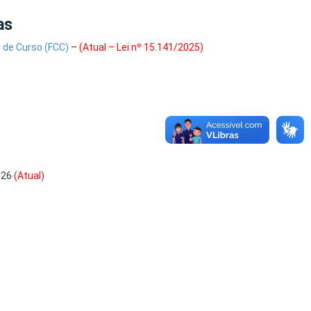
as
 de Curso (FCC)
–
(Atual – Lei nº 15.141/2025)
026
(Atual)