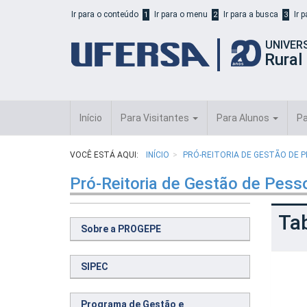
Início
Ir para o conteúdo
Ir para o menu
Ir para a busca
Ir 
1
2
3
do
cabeçalho
UNIVER
do
Rural
portal
da
UFERSA
Início
Para Visitantes
Para Alunos
Pa
VOCÊ ESTÁ AQUI:
INÍCIO
PRÓ-REITORIA DE GESTÃO DE 
Pró-Reitoria de Gestão de Pes
Ta
Sobre a PROGEPE
SIPEC
Programa de Gestão e