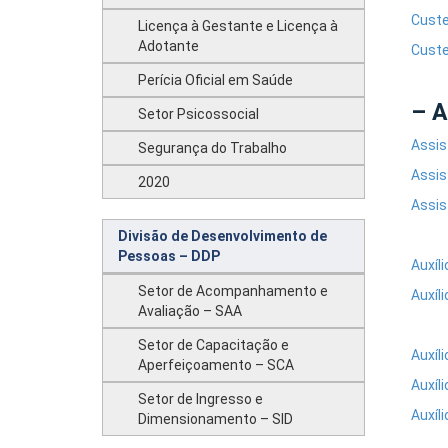
Custe
Licença à Gestante e Licença à
Adotante
Custe
Perícia Oficial em Saúde
– A
Setor Psicossocial
Assis
Segurança do Trabalho
Assis
2020
Assis
Divisão de Desenvolvimento de
Pessoas – DDP
Auxíl
Setor de Acompanhamento e
Auxíl
Avaliação – SAA
Setor de Capacitação e
Auxíl
Aperfeiçoamento – SCA
Auxíl
Setor de Ingresso e
Auxíl
Dimensionamento – SID