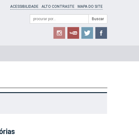
ACESSIBILIDADE
ALTO CONTRASTE
MAPA DO SITE
Campo
Formulário
Buscar
de
de
busca
Busca
órias