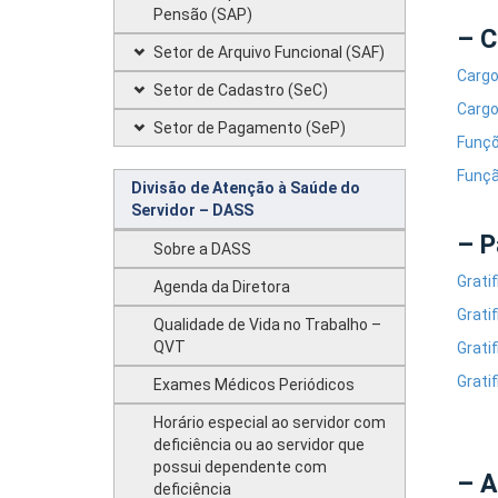
Pensão (SAP)
– C
Setor de Arquivo Funcional (SAF)
Cargo
Setor de Cadastro (SeC)
Cargo
Setor de Pagamento (SeP)
Funçõ
Funçã
Divisão de Atenção à Saúde do
Servidor – DASS
– P
Sobre a DASS
Grati
Agenda da Diretora
Grati
Qualidade de Vida no Trabalho –
QVT
Grati
Grati
Exames Médicos Periódicos
Horário especial ao servidor com
deficiência ou ao servidor que
possui dependente com
– A
deficiência