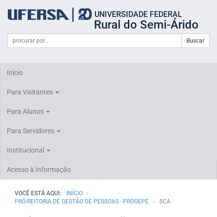
Início
UNIVERSIDADE FEDERAL
do
Rural do Semi-Árido
cabeçalho
do
Campo
Formulário
Buscar
portal
de
da
de
busca
UFERSA
Busca
Início
Para Visitantes
Para Alunos
Para Servidores
Institucional
Acesso à Informação
VOCÊ ESTÁ AQUI:
INÍCIO
PRÓ-REITORIA DE GESTÃO DE PESSOAS - PROGEPE
SCA