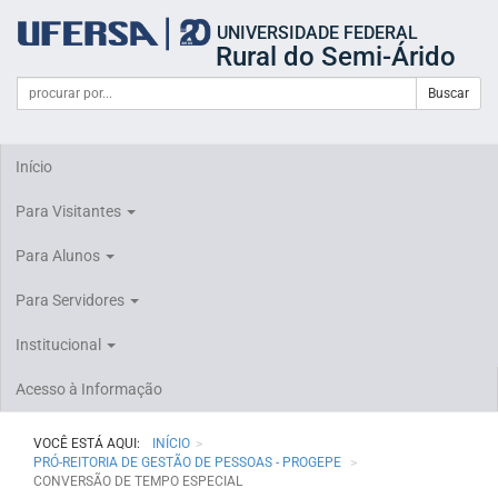
Início
UNIVERSIDADE FEDERAL
do
Rural do Semi-Árido
cabeçalho
do
Campo
Formulário
Buscar
portal
de
da
de
busca
UFERSA
Busca
Início
Para Visitantes
Para Alunos
Para Servidores
Institucional
Acesso à Informação
VOCÊ ESTÁ AQUI:
INÍCIO
PRÓ-REITORIA DE GESTÃO DE PESSOAS - PROGEPE
CONVERSÃO DE TEMPO ESPECIAL