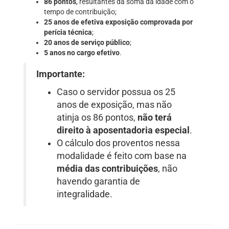
86 pontos
, resultantes da soma da idade com o
tempo de contribuição;
25 anos de efetiva exposição comprovada por
perícia técnica
;
20 anos de serviço público
;
5 anos no cargo efetivo
.
Importante:
Caso o servidor possua os 25
anos de exposição, mas não
atinja os 86 pontos,
não terá
direito à aposentadoria especial
.
O cálculo dos proventos nessa
modalidade é feito com base na
média das contribuições
, não
havendo garantia de
integralidade.