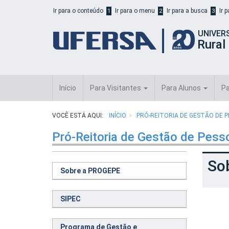
Início
Ir para o conteúdo
Ir para o menu
Ir para a busca
Ir 
1
2
3
do
cabeçalho
UNIVER
do
Rural
portal
da
UFERSA
Início
Para Visitantes
Para Alunos
Pa
VOCÊ ESTÁ AQUI:
INÍCIO
PRÓ-REITORIA DE GESTÃO DE 
Pró-Reitoria de Gestão de Pes
So
Sobre a PROGEPE
SIPEC
Programa de Gestão e