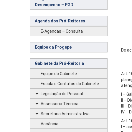
Desempenho – PGD
Agenda dos Pró-Reitores
E-Agendas – Consulta
Equipe da Progepe
De ac
Gabinete da Pró-Reitoria
Equipe do Gabinete
Art. 
plane
Escala e Contatos do Gabinete
atenç
Legislação de Pessoal
I – Ga
II – 
Assessoria Técnica
III –
IV – 
Secretaria Administrativa
Art. 
Vacância
I – a