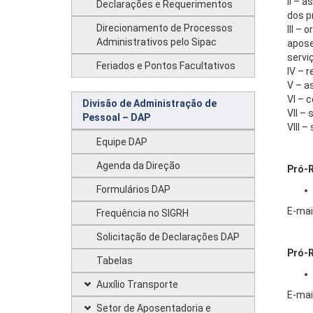
II – 
Declarações e Requerimentos
dos p
Direcionamento de Processos
III –
Administrativos pelo Sipac
apose
servi
Feriados e Pontos Facultativos
IV – 
V – a
VI – 
Divisão de Administração de
VII –
Pessoal – DAP
VIII –
Equipe DAP
Agenda da Direção
Pró-R
Formulários DAP
E-mai
Frequência no SIGRH
Solicitação de Declarações DAP
Pró-R
Tabelas
Auxílio Transporte
E-mai
Setor de Aposentadoria e