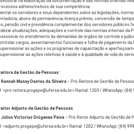
assessorar na elaboração da documentação e das normas internas relat
rocessos administrativos de sua competência;
 orientar os servidores e seus dependentes sobre as legislações, norm
ntadoria, abono de permanência, licença prêmio, conversão de tempo
ço, pensão civil e previdência complementar dos servidores públicos f
realizar atualizações, adequações e controle das normas internas da 
ssessorar no atendimento às demandas de órgãos de controle e judici
controlar cargos, assentamentos funcionais e folha de pagamento da 
 supervisionar as ações e os programas de capacitação e aperfeiçoame
 supervisionar as ações relativas à saúde e à qualidade de vida do servi
eitora de Gestão de Pessoas:
Rannah Munay Dantas da Silveira
– Pró-Reitora de Gestão de Pessoa
l: <pro-reitora.progepe@ufersa.edu.br> Ramal: 1203 / WhatsApp: (84)
eitor Adjunto de Gestão de Pessoas
Julius Victorius Diógenes Paiva
– Pró-Reitor Adjunto de Gestão de 
l: <adjunto.progepe@ufersa.edu.br> Ramal: 1202 / WhatsApp: (84) 99