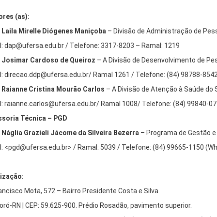
ores (as):
Laila Mirelle Diógenes Maniçoba
– Divisão de Administração de Pes
l: dap@ufersa.edu.br / Telefone: 3317-8203 – Ramal: 1219
Josimar Cardoso de Queiroz
– A Divisão de Desenvolvimento de Pe
l: direcao.ddp@ufersa.edu.br/ Ramal 1261 / Telefone: (84) 98788-85
Raianne Cristina Mourão Carlos
– A Divisão de Atenção à Saúde do 
l: raianne.carlos@ufersa.edu.br/ Ramal 1008/ Telefone: (84) 99840-
soria Técnica – PGD
Náglia Grazieli Jácome da Silveira Bezerra
– Programa de Gestão 
l: <pgd@ufersa.edu.br> / Ramal: 5039 / Telefone: (84) 99665-1150 (W
ização:
rancisco Mota, 572 – Bairro Presidente Costa e Silva.
ró-RN | CEP: 59.625-900. Prédio Rosadão, pavimento superior.