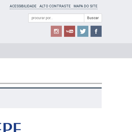
ACESSIBILIDADE
ALTO CONTRASTE
MAPA DO SITE
Campo
Formulário
Buscar
de
de
busca
Busca