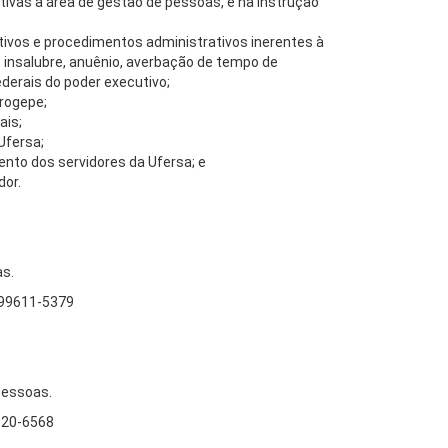
ivas à área de gestão de pessoas, e na instrução
ativos e procedimentos administrativos inerentes à
 insalubre, anuênio, averbação de tempo de
ederais do poder executivo;
Progepe;
ais;
Ufersa;
nto dos servidores da Ufersa; e
dor.
s.
 99611-5379
Pessoas.
920-6568